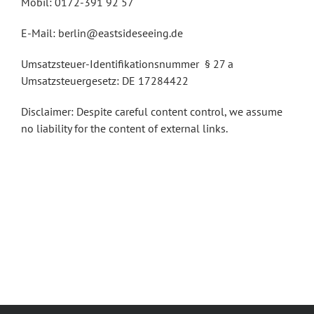
Mobil: 0172-391 92 57
berlinexperiences.com
lebensfreunde.com
E-Mail: berlin@eastsideseeing.de
Umsatzsteuer-Identifikationsnummer § 27 a
Umsatzsteuergesetz: DE 17284422
Disclaimer: Despite careful content control, we assume
no liability for the content of external links.
EASTSIDESEEING
Markus Wiehler
Oranienburger Str. 69
10117 Berlin-Mitte
Copyright © 2018 Eastsideseeing