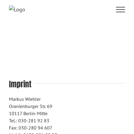
SITEMAP
Home
Eastside Special
Berlin Highlights
Berlin Complete
Imprint
Data Protection
Imprint
Markus Wiehler
Oranienburger Str. 69
10117 Berlin-Mitte
PARTNER
Tel.: 030-281 92 83
Fax: 030-280 94 607
driveberlin.de